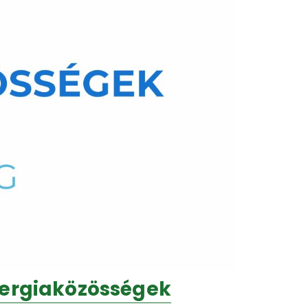
nergiaközösségek