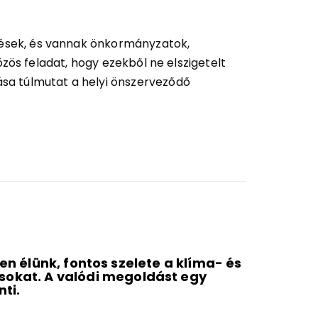
ések, és vannak önkormányzatok,
zös feladat, hogy ezekből ne elszigetelt
sa túlmutat a helyi önszerveződő
Europ
n élünk, fontos szelete a klíma- és
Május 5. é
ásokat. A valódi megoldást egy
betekintés
nti.
helyi közö