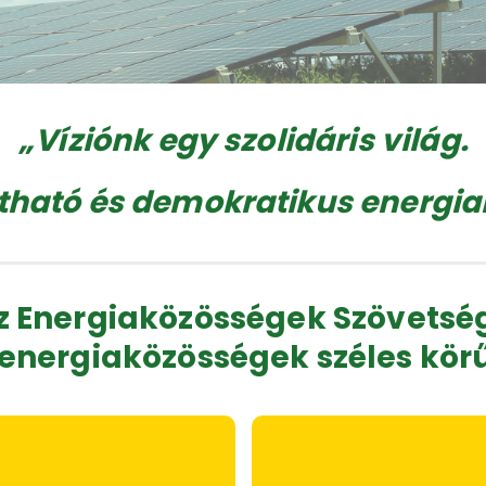
„Víziónk egy szolidáris világ.
tható és demokratikus energia
z Energiaközösségek Szövetsé
 energiaközösségek széles kör