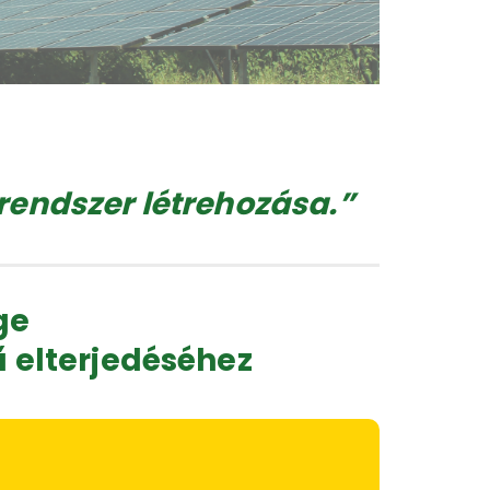
rendszer létrehozása.”
ge
ű elterjedéséhez