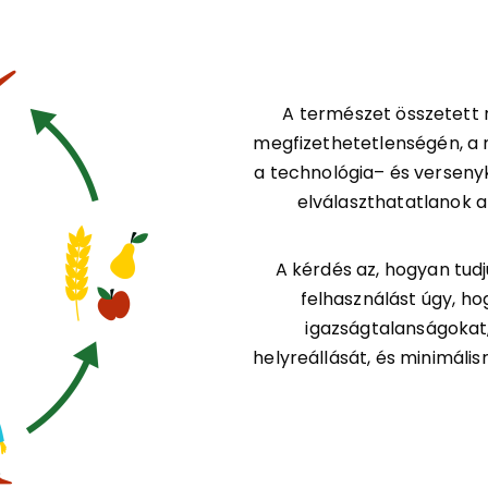
A természet összetett 
megfizethetetlenségén, a 
a technológia– és versenyk
elválaszthatatlanok 
A kérdés az, hogyan tud
felhasználást úgy, ho
igazságtalanságokat
helyreállását, és minimáli