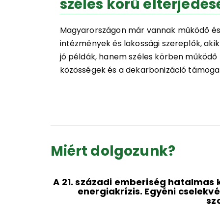
széles körű elterjedé
Magyarországon már vannak működő és 
intézmények és lakossági szereplők, akik
V.
jó példák, hanem széles körben működő
közösségek és a dekarbonizáció támoga
udományos
 Az
aki az
Miért dolgozunk?
A 21. századi emberiség hatalmas k
energiakrízis. Egyéni cselekv
sz