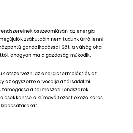
volt, hogy
rendszereinek összeomlásán, az energia
megújulók zsákutcáin nem tudunk úrrá lenni
özpontú gondolkodással. Sőt, a válság okai
attól, ahogyan ma a gazdaság működik.
juk átszervezni az energiatermelést és az
gy az egyszerre orvosolja a társadalmi
, támogassa a természeti rendszerek
sra csökkentse a klímaváltozást okozó káros
kibocsátásokat.