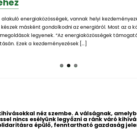
séhez
alakuló energiaközösségek, vannak helyi kezdeményez
 készek másként gondolkodni az energiáról. Most az a kö
 megoldások legyenek. “Az energiaközösségek támogatá
tásán. Ezek a kezdeményezések […]
ihívásokkal néz szembe. A válságnak, amelybe
éssel nincs esélyünk legyőzni a ránk váró kihív
olidaritásra épülő, fenntartható gazdaság
jele